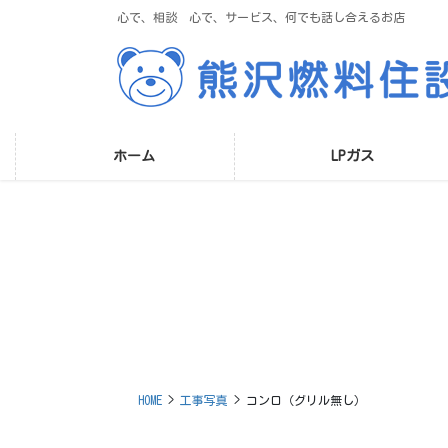
コ
ナ
心で、相談 心で、サービス、何でも話し合えるお店
ン
ビ
テ
ゲ
ン
ー
ツ
シ
に
ョ
移
ン
ホーム
LPガス
動
に
移
動
HOME
工事写真
コンロ（グリル無し）