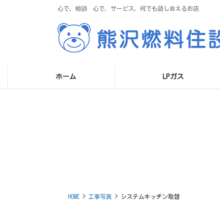
コ
ナ
心で、相談 心で、サービス、何でも話し合えるお店
ン
ビ
テ
ゲ
ン
ー
ツ
シ
に
ョ
移
ン
ホーム
LPガス
動
に
移
動
HOME
工事写真
システムキッチン取替