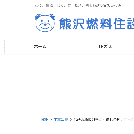
コ
ナ
心で、相談 心で、サービス、何でも話し合えるお店
ン
ビ
テ
ゲ
ン
ー
ツ
シ
に
ョ
移
ン
ホーム
LPガス
動
に
移
動
HOME
工事写真
台所水栓取り替え・流し台周りコー