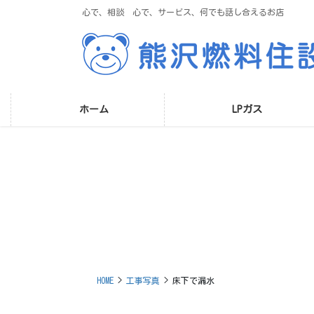
コ
ナ
心で、相談 心で、サービス、何でも話し合えるお店
ン
ビ
テ
ゲ
ン
ー
ツ
シ
に
ョ
移
ン
ホーム
LPガス
動
に
移
動
HOME
工事写真
床下で漏水