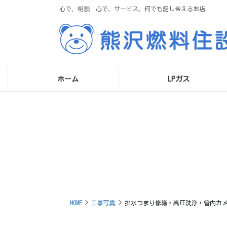
コ
ナ
心で、相談 心で、サービス、何でも話し合えるお店
ン
ビ
テ
ゲ
ン
ー
ツ
シ
に
ョ
移
ン
ホーム
LPガス
動
に
移
動
HOME
工事写真
排水つまり修繕・高圧洗浄・管内カ