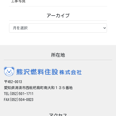
工事写真
アーカイブ
ア
ー
カ
イ
ブ
所在地
〒452-0013
愛知県清須市西枇杷島町南大和１３５番地
TEL(052)501-1711
FAX(052)504-0823
アクセス