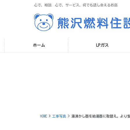
コ
ナ
心で、相談 心で、サービス、何でも話し合えるお店
ン
ビ
テ
ゲ
ン
ー
ツ
シ
に
ョ
移
ン
ホーム
LPガス
動
に
移
動
HOME
工事写真
湯沸かし器を給湯器に取替え。より