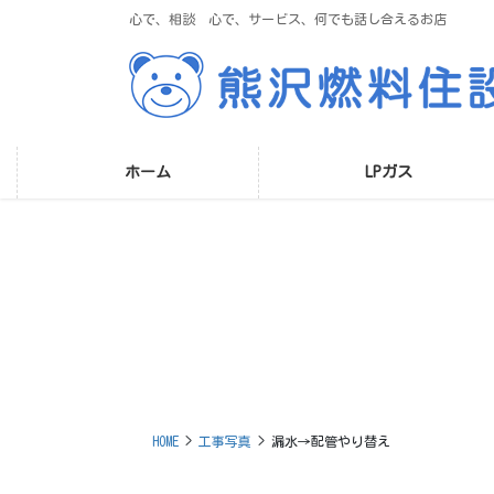
コ
ナ
心で、相談 心で、サービス、何でも話し合えるお店
ン
ビ
テ
ゲ
ン
ー
ツ
シ
に
ョ
移
ン
ホーム
LPガス
動
に
移
動
HOME
工事写真
漏水→配管やり替え