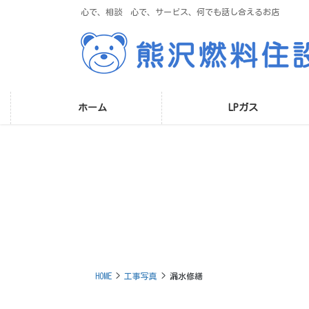
コ
ナ
心で、相談 心で、サービス、何でも話し合えるお店
ン
ビ
テ
ゲ
ン
ー
ツ
シ
に
ョ
移
ン
ホーム
LPガス
動
に
移
動
HOME
工事写真
漏水修繕