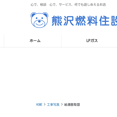
コ
ナ
心で、相談 心で、サービス、何でも話し合えるお店
ン
ビ
テ
ゲ
ン
ー
ツ
シ
に
ョ
移
ン
ホーム
LPガス
動
に
移
動
HOME
工事写真
給湯器取替