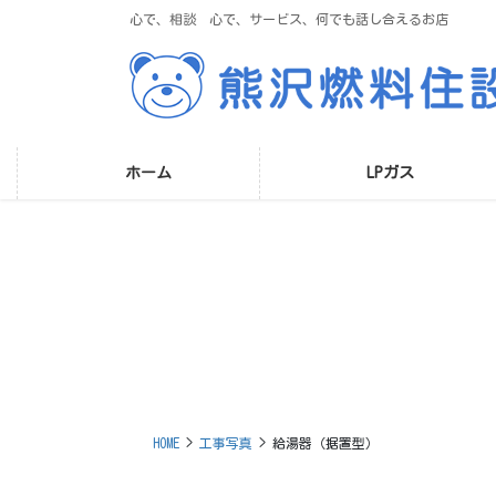
コ
ナ
心で、相談 心で、サービス、何でも話し合えるお店
ン
ビ
テ
ゲ
ン
ー
ツ
シ
に
ョ
移
ン
ホーム
LPガス
動
に
移
動
HOME
工事写真
給湯器（据置型）