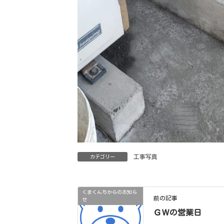
工事写真
カテゴリー
くまくんちからのお知ら
前の記事
せ
ＧＷの営業日