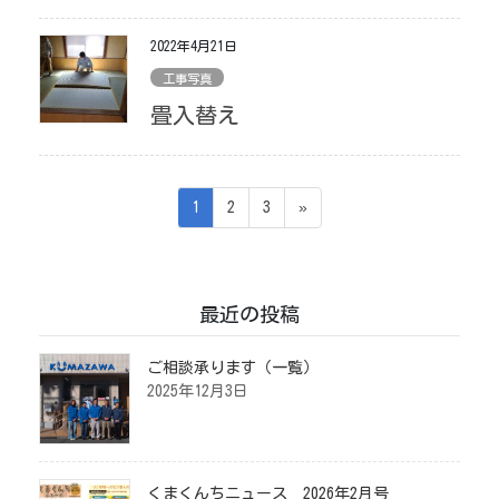
2022年4月21日
工事写真
畳入替え
投
ペ
ペ
ペ
1
2
3
»
ー
ー
ー
稿
ジ
ジ
ジ
の
最近の投稿
ペ
ー
ご相談承ります（一覧）
2025年12月3日
ジ
送
り
くまくんちニュース 2026年2月号