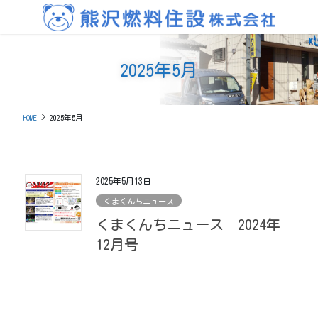
コ
ナ
ン
ビ
テ
ゲ
ン
ー
2025年5月
ツ
シ
に
ョ
移
ン
動
に
HOME
2025年5月
移
動
2025年5月13日
くまくんちニュース
くまくんちニュース 2024年
12月号