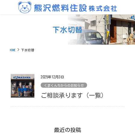
コ
ナ
ン
ビ
テ
ゲ
ン
ー
下水切替
ツ
シ
に
ョ
移
ン
動
に
HOME
下水切替
移
動
2025年12月3日
くまくんちからのお知らせ
ご相談承ります（一覧）
最近の投稿