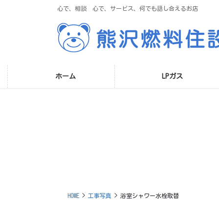
コ
ナ
心で、相談 心で、サービス、何でも話し合えるお店
ン
ビ
テ
ゲ
ン
ー
ツ
シ
に
ョ
移
ン
ホーム
LPガス
動
に
移
動
HOME
工事写真
浴室シャワー水栓取替