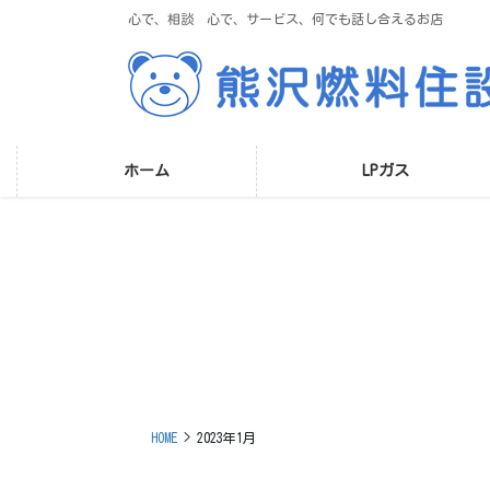
コ
ナ
心で、相談 心で、サービス、何でも話し合えるお店
ン
ビ
テ
ゲ
ン
ー
ツ
シ
に
ョ
移
ン
ホーム
LPガス
動
に
移
動
HOME
2023年1月